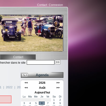
Contact
Connexion
Contact
hercher dans le site
Agenda
<<
2026
>>
1
|
2022
|
2024
<<
Août
>>
Aujourd'hui
Lu
Ma
Me
Je
Ve
Sa
Di
1
2
3
4
5
6
7
8
9