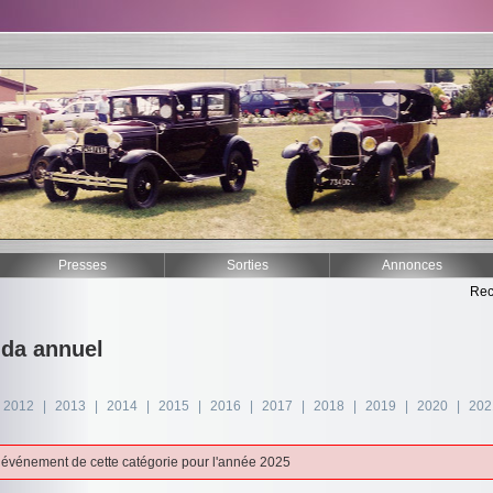
Presses
Sorties
Annonces
Rec
da annuel
2012
|
2013
|
2014
|
2015
|
2016
|
2017
|
2018
|
2019
|
2020
|
202
événement de cette catégorie pour l'année 2025