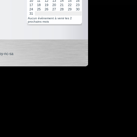
10
11
12
13
14
15
16
17
18
19
20
21
22
23
24
25
26
27
28
29
30
31
Aucun évènement à venir les 2
prochains mois
by-nc-sa