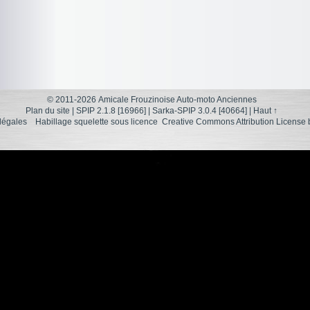
© 2011-2026 Amicale Frouzinoise Auto-moto Anciennes
Plan du site
|
SPIP 2.1.8 [16966]
|
Sarka-SPIP 3.0.4 [40664]
|
Haut ↑
légales
Habillage squelette sous licence
Creative Commons Attribution License 