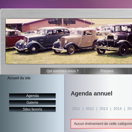
Qui sommes-nous ?
Presses
Accueil du site
Agenda annuel
Agenda
Galerie
2011
|
2012
|
2013
|
2014
|
20
Sites favoris
Aucun événement de cette catégorie