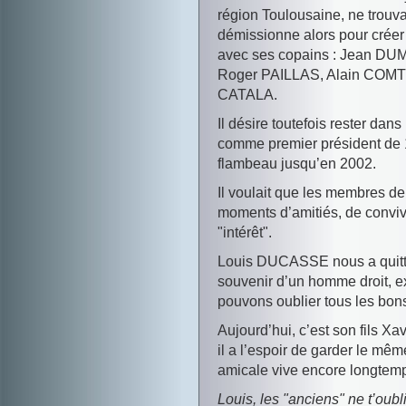
région Toulousaine, ne trouvait 
démissionne alors pour créer
avec ses copains : Jean D
Roger PAILLAS, Alain COMT
CATALA.
Il désire toutefois rester dan
comme premier président de
flambeau jusqu’en 2002.
Il voulait que les membres de
moments d’amitiés, de convivi
"intérêt".
Louis DUCASSE nous a quitté 
souvenir d’un homme droit, e
pouvons oublier tous les bo
Aujourd’hui, c’est son fils Xavi
il a l’espoir de garder le mêm
amicale vive encore longtemps
Louis, les "anciens" ne t’oubl