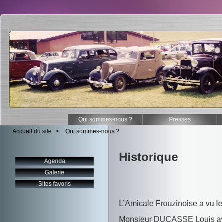
Qui sommes-nous ?
Presses
Accueil du site
>
Qui sommes-nous ?
Historique
Agenda
Galerie
Sites favoris
L’Amicale Frouzinoise a vu le
Monsieur DUCASSE Louis ayant