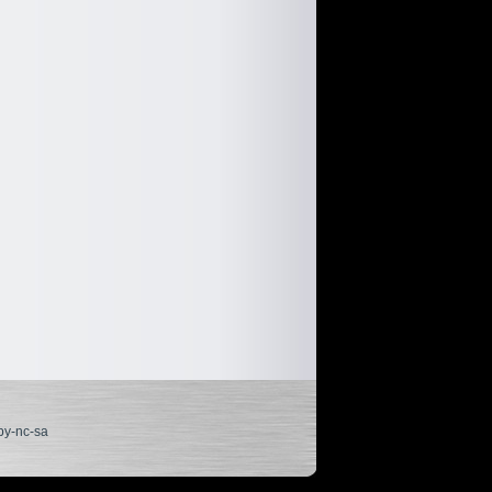
by-nc-sa