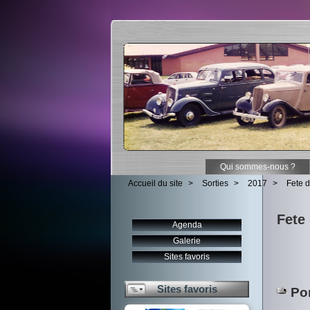
Qui sommes-nous ?
Accueil du site
>
Sorties
>
2017
>
Fete 
Fete
Agenda
Galerie
Sites favoris
Sites favoris
Por