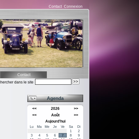
Contact
Connexion
Contact
hercher dans le site
Agenda
<<
2026
>>
<<
Août
>>
Aujourd'hui
Lu
Ma
Me
Je
Ve
Sa
Di
1
2
3
4
5
6
7
8
9