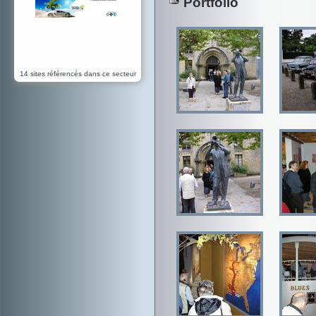
Portfolio
14 sites référencés dans ce secteur