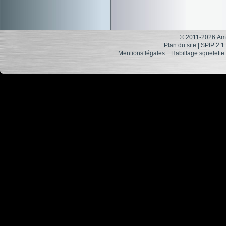
© 2011-2026 Ami
Plan du site
|
SPIP 2.1
Mentions légales
Habillage squelette