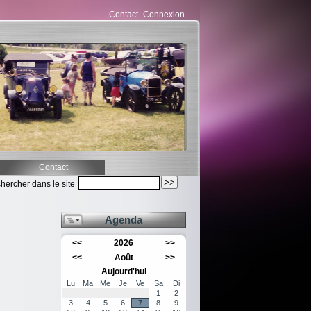
Contact
Connexion
Contact
hercher dans le site
Agenda
<<
2026
>>
<<
Août
>>
Aujourd'hui
Lu
Ma
Me
Je
Ve
Sa
Di
1
2
3
4
5
6
7
8
9