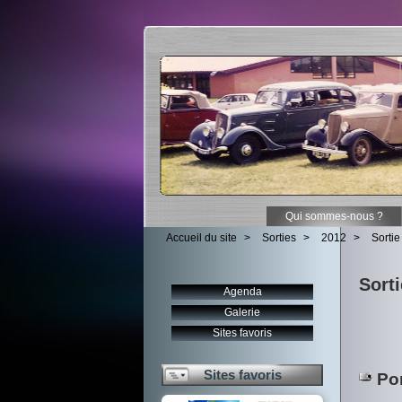
Qui sommes-nous ?
Accueil du site
>
Sorties
>
2012
>
Sortie
Sort
Agenda
Galerie
Sites favoris
Sites favoris
Por