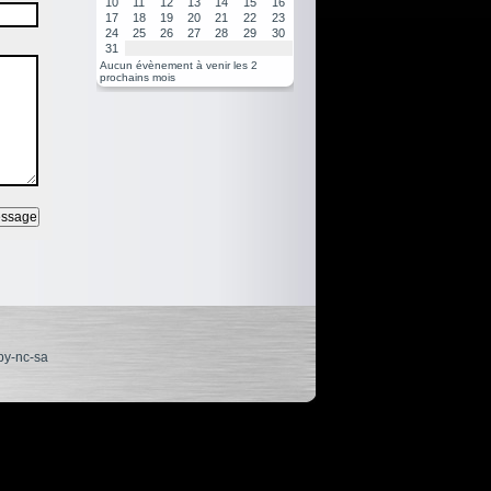
10
11
12
13
14
15
16
17
18
19
20
21
22
23
24
25
26
27
28
29
30
31
Aucun évènement à venir les 2
prochains mois
by-nc-sa