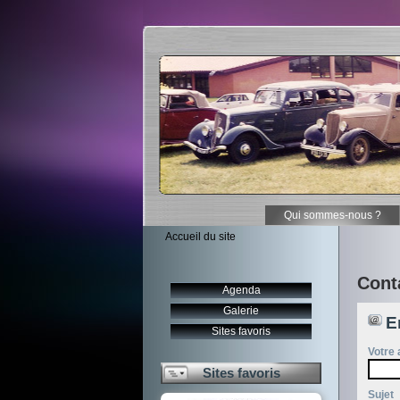
Qui sommes-nous ?
Accueil du site
Cont
Agenda
Galerie
E
Sites favoris
Votre 
Sites favoris
Sujet