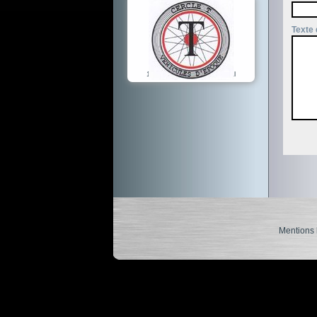
Texte 
14 sites référencés au total
Mentions 