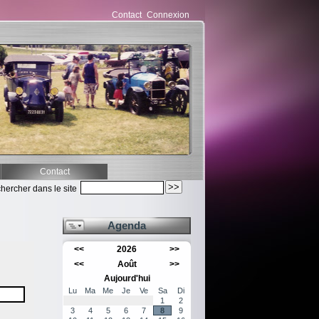
Contact
Connexion
Contact
hercher dans le site
Agenda
<<
2026
>>
<<
Août
>>
Aujourd'hui
Lu
Ma
Me
Je
Ve
Sa
Di
1
2
3
4
5
6
7
8
9