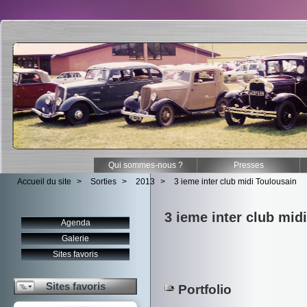
Qui sommes-nous ?
Presses
Accueil du site
>
Sorties
>
2013
>
3 ieme inter club midi Toulousain
3 ieme inter club mid
Agenda
Galerie
Sites favoris
Sites favoris
Portfolio