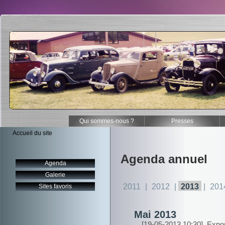
Qui sommes-nous ?
Presses
Accueil du site
Agenda annuel
Agenda
Galerie
2011
|
2012
|
2013
|
201
Sites favoris
Mai 2013
[19-05-2013 10:30]
Expos